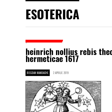
ESOTERICA
heinrich nollius rebis the
hermeticae 1617
BOGDAN MANDACHE
2 APRILIE 2019