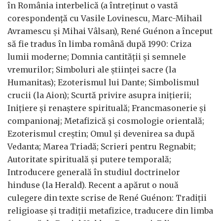
în România interbelică (a întreținut o vastă
corespondență cu Vasile Lovinescu, Marc-Mihail
Avramescu și Mihai Vâlsan), René Guénon a început
să fie tradus în limba română după 1990: Criza
lumii moderne; Domnia cantității și semnele
vremurilor; Simboluri ale științei sacre (la
Humanitas); Ezoterismul lui Dante; Simbolismul
crucii (la Aion); Scurtă privire asupra inițierii;
Inițiere și renaștere spirituală; Francmasonerie și
companionaj; Metafizică și cosmologie orientală;
Ezoterismul creștin; Omul și devenirea sa după
Vedanta; Marea Triadă; Scrieri pentru Regnabit;
Autoritate spirituală și putere temporală;
Introducere generală în studiul doctrinelor
hinduse (la Herald). Recent a apărut o nouă
culegere din texte scrise de René Guénon: Tradiții
religioase și tradiții metafizice, traducere din limba