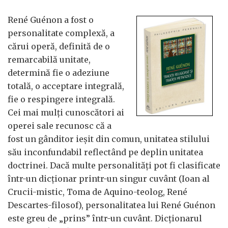
René Guénon a fost o
personalitate complexă, a
cărui operă, definită de o
remarcabilă unitate,
determină fie o adeziune
totală, o acceptare integrală,
fie o respingere integrală.
Cei mai mulți cunoscători ai
operei sale recunosc că a
fost un gânditor ieșit din comun, unitatea stilului
său inconfundabil reflectând pe deplin unitatea
doctrinei. Dacă multe personalități pot fi clasificate
într-un dicționar printr-un singur cuvânt (Ioan al
Crucii-mistic, Toma de Aquino-teolog, René
Descartes-filosof), personalitatea lui René Guénon
este greu de „prins” într-un cuvânt. Dicționarul