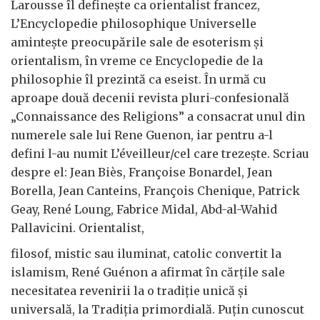
Larousse îl definește ca orientalist francez,
L’Encyclopedie philosophique Universelle
amintește preocupările sale de esoterism și
orientalism, în vreme ce Encyclopedie de la
philosophie îl prezintă ca eseist. În urmă cu
aproape două decenii revista pluri-confesională
„Connaissance des Religions” a consacrat unul din
numerele sale lui Rene Guenon, iar pentru a-l
defini l-au numit L’éveilleur/cel care trezește. Scriau
despre el: Jean Biès, Françoise Bonardel, Jean
Borella, Jean Canteins, François Chenique, Patrick
Geay, René Loung, Fabrice Midal, Abd-al-Wahid
Pallavicini. Orientalist,
filosof, mistic sau iluminat, catolic convertit la
islamism, René Guénon a afirmat în cărțile sale
necesitatea revenirii la o tradiție unică și
universală, la Tradiția primordială. Puțin cunoscut