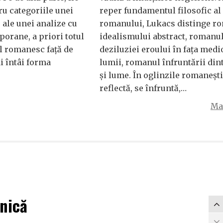
ru categoriile unei
reper fundamentul filosofic al
 ale unei analize cu
romanului, Lukacs distinge r
orane, a priori totul
idealismului abstract, romanu
l romanesc față de
deziluziei eroului în fața medio
ai întâi forma
lumii, romanul înfruntării din
și lume. În oglinzile romanești
reflectă, se înfruntă,…
Mai
onică