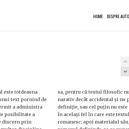
HOME
DESPRE AUT
al este totdeauna
sa, pentru că textul filosofic n
 unui text pornind de
narativ decât accidental și nu 
permit a administra
definiție, sau cel puțin nu este
e posibilitate a
în același fel în care este textu
e discern prin
romanesc; apoi materialul său