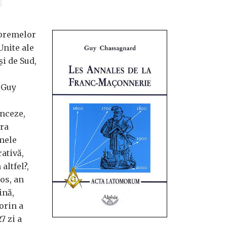
upremelor
Unite ale
şi de Sud,
, Guy
nceze,
ura
imele
ativă,
altfel?,
os, an
ină,
orin a
7 zi a