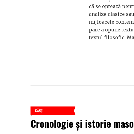
că se optează pent
analize clasice sau
mijloacele contemp
pare a opune textu
textul filosofic. M
CĂRŢI
Cronologie şi istorie mas