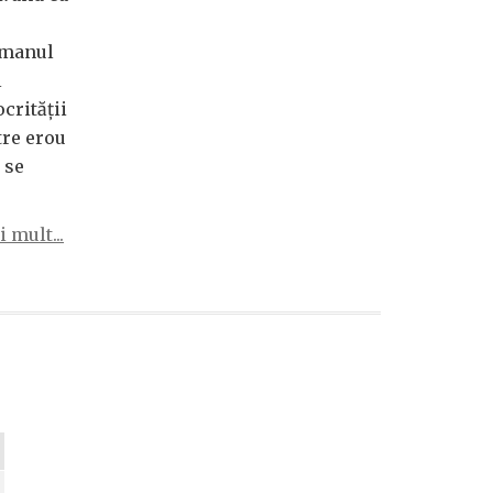
omanul
l
crității
tre erou
 se
 mult...