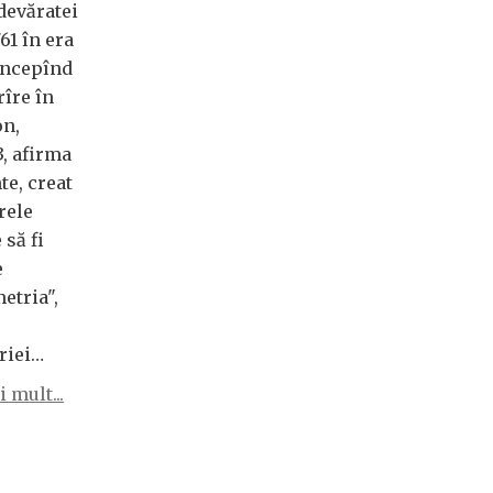
Adevăratei
61 în era
începînd
rîre în
on,
3, afirma
te, creat
rele
 să fi
e
etria",
riei…
 mult...