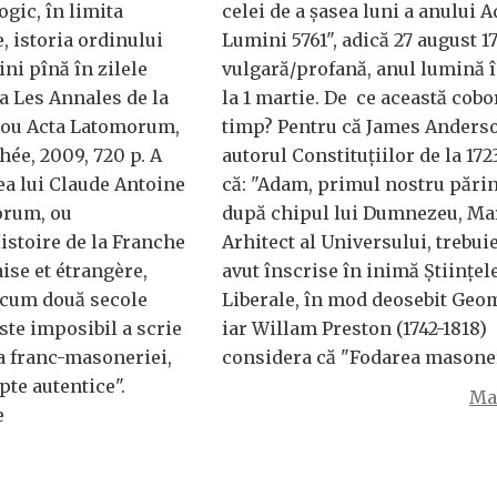
gic, în limita
celei de a şasea luni a anului 
, istoria ordinului
Lumini 5761", adică 27 august 17
ni pînă în zilele
vulgară/profană, anul lumină 
ea Les Annales de la
la 1 martie. De ce această cobo
 ou Acta Latomorum,
timp? Pentru că James Anders
hée, 2009, 720 p. A
autorul Constituţiilor de la 172
ea lui Claude Antoine
că: "Adam, primul nostru părin
orum, ou
după chipul lui Dumnezeu, Ma
istoire de la Franche
Arhitect al Universului, trebuie
se et étrangère,
avut înscrise în inimă Ştiinţel
 Acum două secole
Liberale, în mod deosebit Geom
ste imposibil a scrie
iar Willam Preston (1742-1818)
 a franc-masoneriei,
considera că "Fodarea masone
pte autentice".
Mai
e