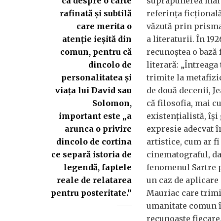
ca despre o carte
suprapunerea mai 
rafinată și subtilă
referința ficțional
care merita o
văzută prin prisma 
atenție ieșită din
a literaturii. În 1
comun, pentru că
recunoștea o bază 
dincolo de
literară: „Întreag
personalitatea și
trimite la metafizi
viața lui David sau
de două decenii, Je
Solomon,
că filosofia, mai c
important este „a
existențialistă, îș
arunca o privire
expresie adecvat î
dincolo de cortina
artistice, cum ar fi
ce separă istoria de
cinematograful, da
legendă, faptele
fenomenul Sartre p
reale de relatarea
un caz de aplicare 
pentru posteritate.”
Mauriac care trimi
umanitate comun î
recunoaște fiecare. 