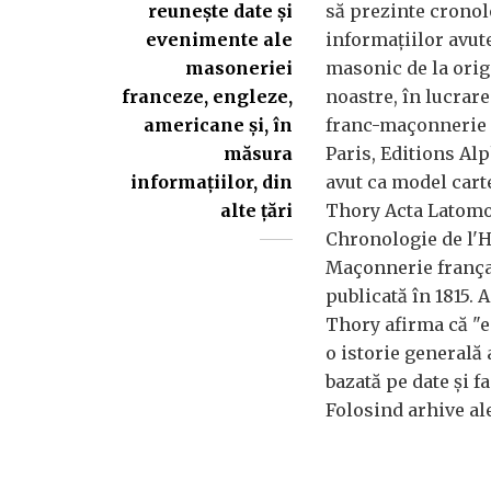
reuneşte date şi
să prezinte cronolo
evenimente ale
informaţiilor avute
masoneriei
masonic de la origi
franceze, engleze,
noastre, în lucrar
americane şi, în
franc-maçonnerie
măsura
Paris, Editions Alp
informaţiilor, din
avut ca model cart
alte ţări
Thory Acta Latom
Chronologie de l'H
Maçonnerie françai
publicată în 1815.
Thory afirma că "e
o istorie generală
bazată pe date şi fa
Folosind arhive al