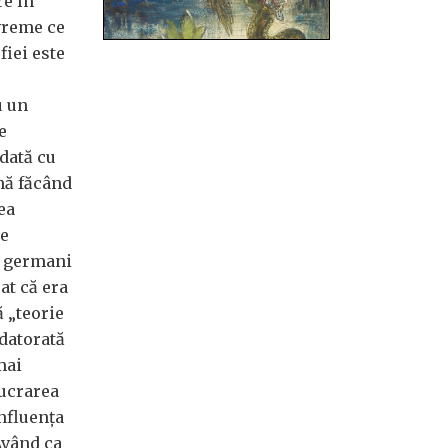
e în
 vreme ce
fiei este
u un
e
dată cu
nă făcând
ea
de
i germani
at că era
 „teorie
datorată
mai
lucrarea
nfluența
Având ca