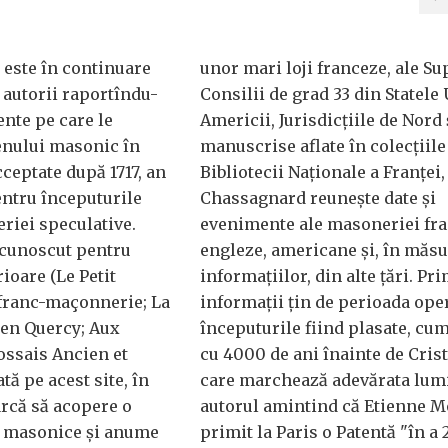
 este în continuare
unor mari loji franceze, ale S
 autorii raportîndu-
Consilii de grad 33 din Statele 
ente pe care le
Americii, Jurisdicţiile de Nord 
nului masonic în
manuscrise aflate în colecţiile
cceptate după 1717, an
Bibliotecii Naţionale a Franţei
entru începuturile
Chassagnard reuneşte date şi
eriei speculative.
evenimente ale masoneriei fra
cunoscut pentru
engleze, americane şi, în măs
rioare (Le Petit
informaţiilor, din alte ţări. Pr
 franc-maçonnerie; La
informaţii ţin de perioada oper
en Quercy; Aux
începuturile fiind plasate, cum 
ossais Ancien et
cu 4000 de ani înainte de Crist
ă pe acest site, în
care marchează adevărata lum
rcă să acopere o
autorul amintind că Etienne M
e masonice şi anume
primit la Paris o Patentă "în a 2