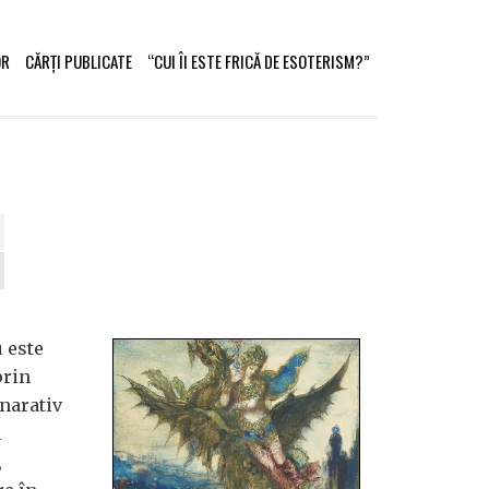
OR
CĂRȚI PUBLICATE
“CUI ÎI ESTE FRICĂ DE ESOTERISM?”
u este
prin
 narativ
l
,