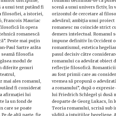
multor discipline,
romanul definindu-se ca puner
ă a unui text putând fi
scenă a unui univers fictiv, în
filosofiei, a istoriei,
orizontul de cercetare al filoso
926, Francois Mauriac
adevărul; ambiția unui proiect
filosofică în opera
romanesc nu coincide strict c
a tehnică romanescă
demers intelectual. Romanul s
că”. Peste mai puțin
impune definitiv în Occident o
an-Paul Sartre arăta
romantismul, estetica hegelia
u seamă filosofia
pasul decisiv către considerar
i găsea modul de
romanului ca adevărat obiect 
n diferite genuri
reflecție filosofică. Romantici
 teatrul,
au fost primii care au consider
r mai ales romanul,
vremea să propună o adevărată
utând fi considerat
a romanului”, după o expresie 
a afirmației lui
lui Friedrich Schlegel și dusă 
te la un fond de
deoparte de Georg Lukacs, în 
n care se poate
Teoria romanului, scrisă sub i
Pe de altă parte, fie
vădită a intuițiilor hegeliene. 