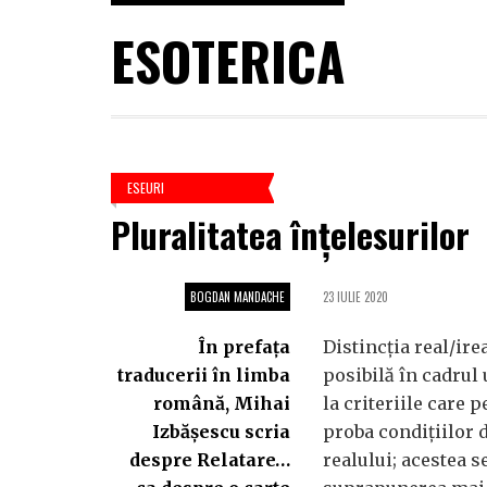
ESOTERICA
ESEURI
Pluralitatea înțelesurilor
BOGDAN MANDACHE
23 IULIE 2020
În prefața
Distincția real/ire
traducerii în limba
posibilă în cadrul
română, Mihai
la criteriile care 
Izbășescu scria
proba condițiilor d
despre Relatare…
realului; acestea s