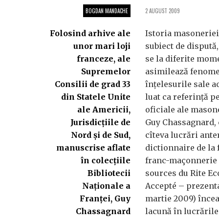
BOGDAN MANDACHE
2 AUGUST 2009
Folosind arhive ale
Istoria masoneriei
unor mari loji
subiect de dispută,
franceze, ale
se la diferite mom
Supremelor
asimilează fenome
Consilii de grad 33
înţelesurile sale a
din Statele Unite
luat ca referinţă p
ale Americii,
oficiale ale mason
Jurisdicţiile de
Guy Chassagnard, 
Nord şi de Sud,
cîteva lucrări ante
manuscrise aflate
dictionnaire de la
în colecţiile
franc-maçonnerie 
Bibliotecii
sources du Rite Ec
Naţionale a
Accepté – prezentat
Franţei, Guy
martie 2009) încea
Chassagnard
lacună în lucrăril