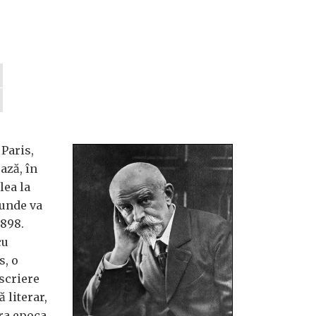
 Paris,
ază, în
lea la
 unde va
1898.
cu
s, o
scriere
 literar,
ra epoca