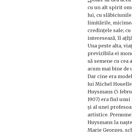
cu un alt spirit om
lui, cu slăbiciunile
limitările, micimea,
credințele sale; cu 
interesează, îl ațîță
Una peste alta, vi
previzibila ei mono
să semene cu cea 
acum mai bine de u
Dar cine era model
lui Michel Houelle
Huysmans (5 febru
1907) era fiul unu
și al unei profesoa
artistice. Prenume
Huysmans la naște
Marie Georges, sch