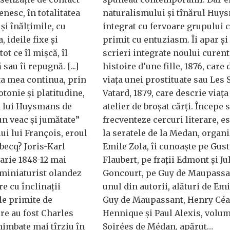
enesc, în totalitatea
naturalismului și tînărul Huy
 și înălțimile, cu
integrat cu fervoare grupului c
 ideile fixe și
primit cu entuziasm. Îi apar ș
tot ce îl mișcă, îl
scrieri integrate noului curent
 sau îi repugnă. [...]
histoire d’une fille, 1876, care
ața mea continua, prin
viața unei prostituate sau Les 
tonie și platitudine,
Vatard, 1879, care descrie viața
a lui Huysmans de
atelier de broșat cărți. Începe 
n veac și jumătate”
frecventeze cercuri literare, es
ui lui François, eroul
la seratele de la Medan, organi
becq? Joris-Karl
Emile Zola, îi cunoaște pe Gus
arie 1848-12 mai
Flaubert, pe frații Edmont și Ju
i miniaturist olandez
Goncourt, pe Guy de Maupassan
re cu înclinații
unul din autorii, alături de Emi
le primite de
Guy de Maupassant, Henry Céa
re au fost Charles
Hennique și Paul Alexis, volum
imbate mai tîrziu în
Soirées de Médan, apărut…