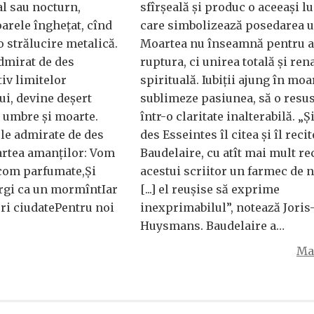
al sau nocturn,
sfîrșeală și produc o aceeași l
arele înghețat, cînd
care simbolizează posedarea un
 o strălucire metalică.
Moartea nu înseamnă pentru 
admirat de des
ruptura, ci unirea totală și ren
iv limitelor
spirituală. Iubiții ajung în moa
ui, devine deșert
sublimeze pasiunea, să o resu
e umbre și moarte.
într-o claritate inalterabilă. „Și
le admirate de des
des Esseintes îl citea și îl reci
artea amanților: Vom
Baudelaire, cu atît mai mult r
com parfumate,Și
acestui scriitor un farmec de 
argi ca un mormîntIar
[...] el reușise să exprime
lori ciudatePentru noi
inexprimabilul”, notează Joris
Huysmans. Baudelaire a…
Mai