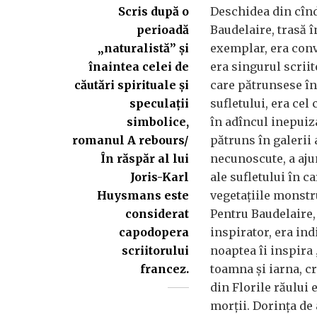
Scris după o
Deschidea din cînd
perioadă
Baudelaire, trasă 
„naturalistă” și
exemplar, era conv
înaintea celei de
era singurul scriit
căutări spirituale și
care pătrunsese în
speculații
sufletului, era cel
simbolice,
în adîncul inepuiz
romanul A rebours/
pătruns în galerii
În răspăr al lui
necunoscute, a aju
Joris-Karl
ale sufletului în c
Huysmans este
vegetațiile monstru
considerat
Pentru Baudelaire,
capodopera
inspirator, era ind
scriitorului
noaptea îi inspira 
francez.
toamna și iarna, c
din Florile răului
morții. Dorința de