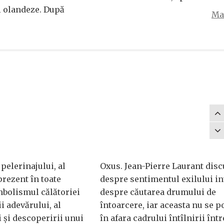
i olandeze. După
Mai
 pelerinajului, al
Oxus. Jean-Pierre Laurant disc
prezent în toate
despre sentimentul exilului in
imbolismul călătoriei
despre căutarea drumului de
ii adevărului, al
întoarcere, iar aceasta nu se p
ii și descoperirii unui
în afara cadrului întîlnirii într