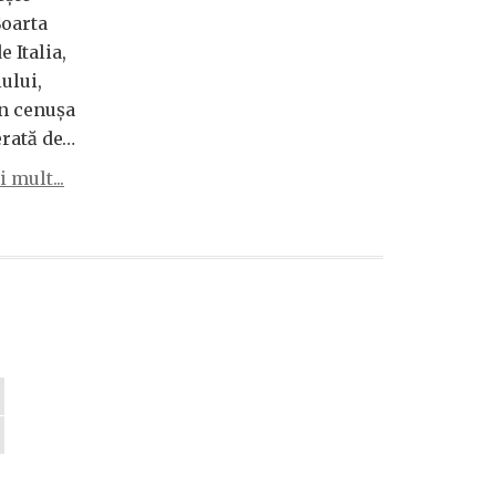
Soarta
 Italia,
iului,
n cenușa
erată de…
 mult...