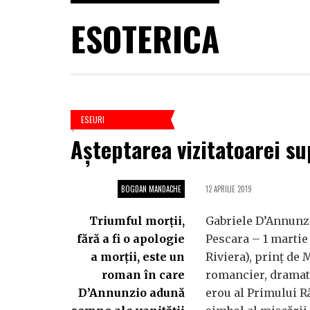
ESOTERICA
ESEURI
Așteptarea vizitatoarei s
BOGDAN MANDACHE
12 APRILIE 2019
Triumful morții,
Gabriele D’Annunzi
fără a fi o apologie
Pescara – 1 martie
a morții, este un
Riviera), prinț de
roman în care
romancier, dramatu
D’Annunzio adună
erou al Primului R