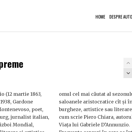
HOME
DESPRE AUT
upreme
o (12 martie 1863,
omul cel mai căutat al sezonului
 1938, Gardone
saloanele aristocratice cît și î
 Montenevoso, poet,
burgheze, artistice sau literare
rg, jurnalist italian,
cum scrie Piero Chiara, autorul
ăzboi Mondial,
Viața lui Gabriele D’Annunzio.