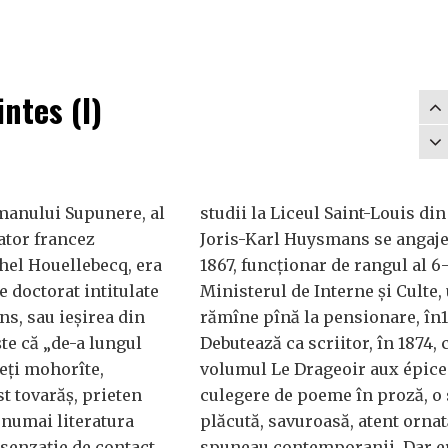
intes (I)
manului Supunere, al
studii la Liceul Saint-Louis din
ator francez
Joris-Karl Huysmans se angaje
el Houellebecq, era
1867, funcționar de rangul al 6-
e doctorat intitulate
Ministerul de Interne și Culte,
s, sau ieșirea din
rămîne pînă la pensionare, în
te că „de-a lungul
Debutează ca scriitor, în 1874, 
reți mohorîte,
volumul Le Drageoir aux épice
 tovarăș, prieten
culegere de poeme în proză, o 
 numai literatura
plăcută, savuroasă, atent ornată
 senzație de contact
spuneau contemporanii. Dar e