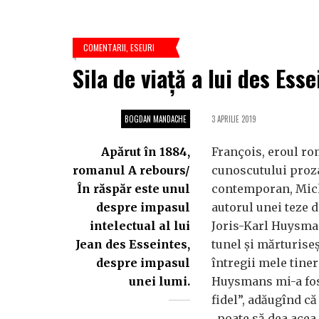
COMENTARII
,
ESEURI
Sila de viață a lui des Esse
BOGDAN MANDACHE
3 APRILIE 2019
Apărut în 1884,
François, eroul ro
romanul A rebours/
cunoscutului proz
În răspăr este unul
contemporan, Mich
despre impasul
autorul unei teze d
intelectual al lui
Joris-Karl Huysman
Jean des Esseintes,
tunel și mărturiseș
despre impasul
întregii mele tine
unei lumi.
Huysmans mi-a fost
fidel”, adăugînd că
„poate să dea acea