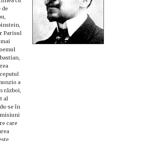
tîlnea cu
 de
ou,
instein,
r Parisul
umai
poemul
bastian,
irea
nceputul
nunzio a
n război,
t al
ndu-se în
 misiuni
tre care
area
ește