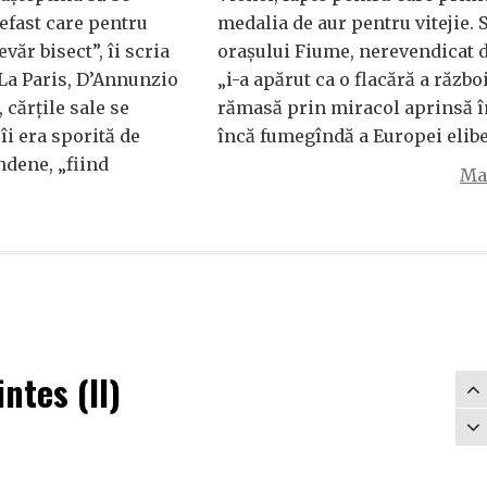
efast care pentru
medalia de aur pentru vitejie. 
văr bisect”, îi scria
orașului Fiume, nerevendicat de
 La Paris, D’Annunzio
„i-a apărut ca o flacără a războ
 cărțile sale se
rămasă prin miracol aprinsă î
 îi era sporită de
încă fumegîndă a Europei elib
ndene, „fiind
Mai
intes (II)