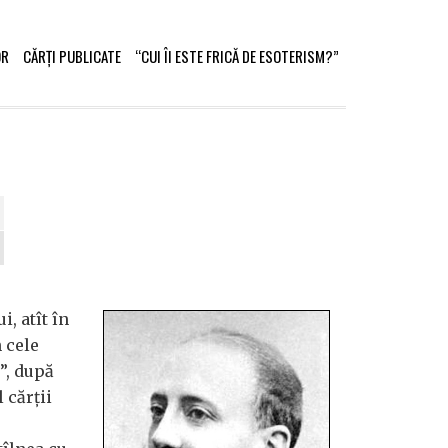
OR
CĂRȚI PUBLICATE
“CUI ÎI ESTE FRICĂ DE ESOTERISM?”
, atît în
n cele
”, după
 cărții