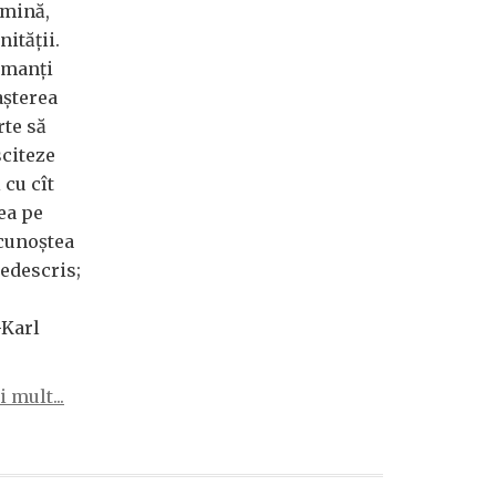
umină,
ității.
amanți
așterea
rte să
sciteze
 cu cît
tea pe
ecunoștea
nedescris;
-Karl
 mult...