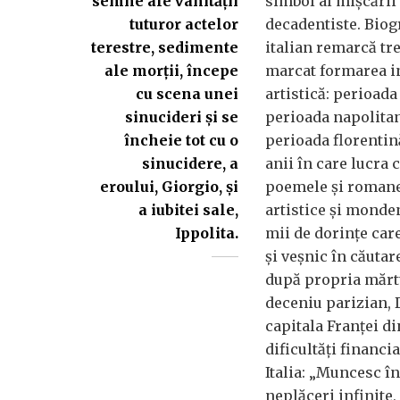
semne ale vanității
simbol al mișcării l
tuturor actelor
decadentiste. Biogr
terestre, sedimente
italian remarcă tre
ale morții, începe
marcat formarea in
cu scena unei
artistică: perioada
sinucideri și se
perioada napolitană
încheie tot cu o
perioada florentină
sinucidere, a
anii în care lucra c
eroului, Giorgio, și
poemele și romanel
a iubitei sale,
artistice și monden
Ippolita.
mii de dorințe car
și veșnic în căutare
după propria mărt
deceniu parizian,
capitala Franței d
dificultăți financi
Italia: „Muncesc î
neplăceri infinite,