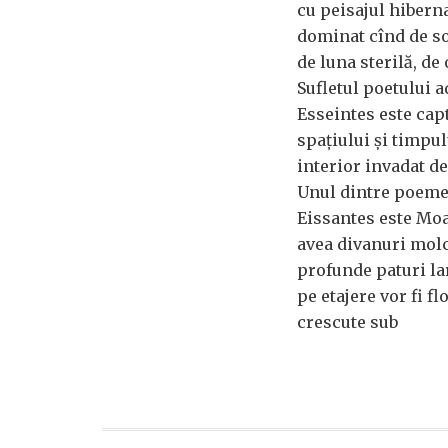
cu peisajul hibern
dominat cînd de so
de luna sterilă, de
Sufletul poetului 
Esseintes este capt
spațiului și timpul
interior invadat d
Unul dintre poeme
Eissantes este Mo
avea divanuri mol
profunde paturi l
pe etajere vor fi f
crescute sub