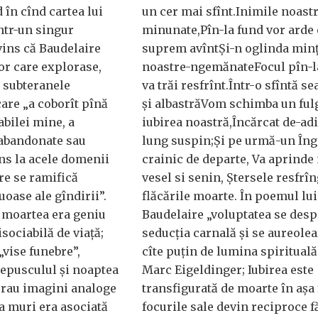
 în cînd cartea lui
un cer mai sfînt.Inimile noastr
într-un singur
minunate,Pîn-la fund vor arde
ins că Baudelaire
suprem avîntȘi-n oglinda minț
or care explorase,
noastre-ngemănateFocul pîn-l
 subteranele
va trăi resfrînt.Într-o sfîntă se
 care „a coborît pînă
și albastrăVom schimba un ful
abilei mine, a
iubirea noastră,Încărcat de-adi
 abandonate sau
lung suspin;Și pe urmă-un Îng
ns la acele domenii
crainic de departe, Va aprinde 
are se ramifică
vesel si senin, Ștersele resfrîn
oase ale gîndirii”.
flăcările moarte. În poemul lui
 moartea era geniu
Baudelaire „voluptatea se desp
isociabilă de viață;
seducția carnală și se aureole
„vise funebre”,
cîte puțin de lumina spirituală”
repusculul și noaptea
Marc Eigeldinger; Iubirea este
 erau imagini analoge
transfigurată de moarte în așa f
 a muri era asociată
focurile sale devin reciproce f