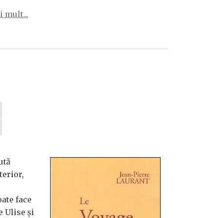
 mult...
ută
terior,
oate face
e Ulise și