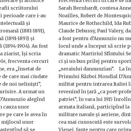
iterare și artistice
Frecventa cercuri în care se în
afii scriitorului
Sarah Bernhardt, contesa Anne
i perioade care i-au
Noailles, Robert de Montesqui
telectuală și
Maurice de Rothschild, Ida Rub
 romană (1881-1891),
Claude Debussy, Paul Valery, da
 (1891-1893) și
a fost pentru d’Annunzio nu n
 (1894-1904). Au fost
locul unde a început să scrie 
a ziarist, își scria
dramatic Martiriul Sfîntului Se
e, frecventa cercuri
ci și un bun prilej pentru spor
e, era „însetat de
„seraiului dannunzian”. La î
e de care mai ciudate
Primului Război Mondial D’An
 de noi neliniști”,
militat pentru intrarea Italiei î
urisire. A urmat un
revenind în țară „ca poet-profe
 D’Annunzio alegînd
patriei”, în vara lui 1915 înrolî
in cauza unor
armata italiană, participînd la
are pe care le avea în
militare navale și aeriene, din
n mijlocul unor
cea mai cunoscută este survol
 așteptînd să se
Vienei, fapte pentru care prim