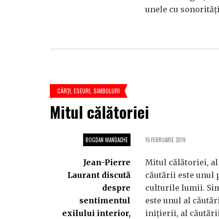
unele cu sonorităț
CĂRŢI
,
ESEURI
,
SIMBOLURI
Mitul călătoriei
BOGDAN MANDACHE
15 FEBRUARIE 2019
Jean-Pierre
Mitul călătoriei, al
Laurant discută
căutării este unul 
despre
culturile lumii. S
sentimentul
este unul al căutăr
exilului interior,
inițierii, al căutăr