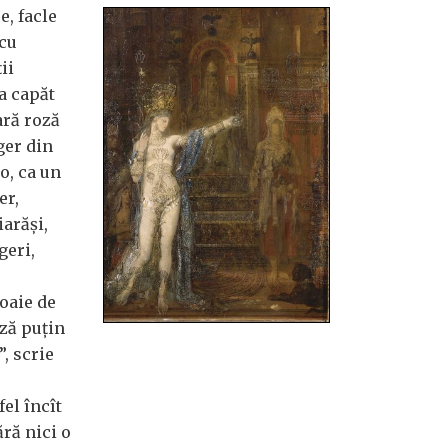
e, facle
 cu
ii
a capăt
ară roză
ger din
o, ca un
er,
iarăși,
geri,
oaie de
ază puțin
, scrie
el încît
ără nici o