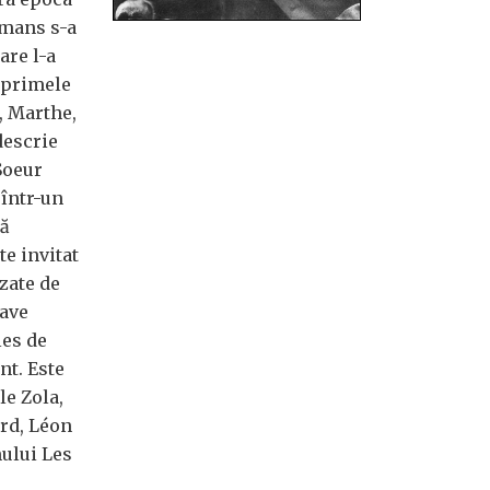
smans s-a
are l-a
i primele
, Marthe,
 descrie
Soeur
 într-un
să
te invitat
zate de
tave
les de
t. Este
le Zola,
rd, Léon
ului Les