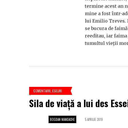
termine acest an n
mine a fost într-ade
lui Emilio Treves.
se bucura de faimă,
reeditau, iar faima
tumultul vieții mo
COMENTARII
,
ESEURI
Sila de viață a lui des Esse
BOGDAN MANDACHE
5 APRILIE 2019