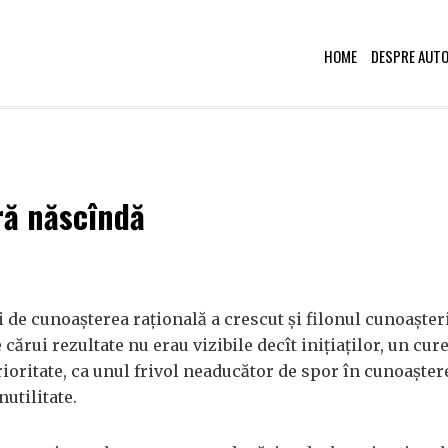
HOME
DESPRE AUT
ră născîndă
 de cunoașterea rațională a crescut și filonul cunoașter
 cărui rezultate nu erau vizibile decît inițiaților, un cur
ioritate, ca unul frivol neaducător de spor în cunoaștere
nutilitate.