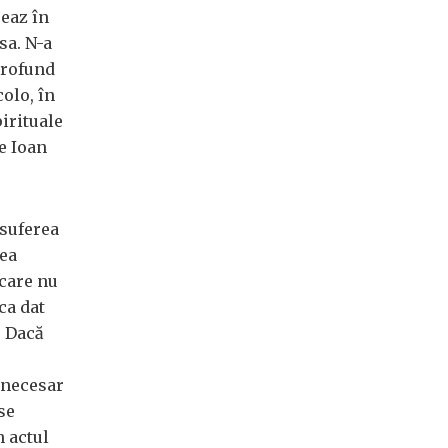
reaz în
sa. N-a
 profund
colo, în
pirituale
ie Ioan
 suferea
dea
 care nu
ca dat
. Dacă
 necesar
se
n actul