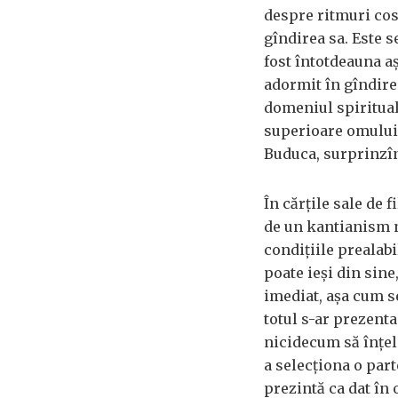
despre ritmuri cos
gîndirea sa. Este 
fost întotdeauna aș
adormit în gîndirea
domeniul spiritual 
superioare omului
Buduca, surprinzînd
În cărțile sale de 
de un kantianism n
condițiile prealabi
poate ieși din sin
imediat, așa cum se
totul s-ar prezent
nicidecum să înțel
a selecționa o part
prezintă ca dat în 