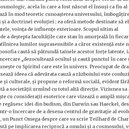
cosmologic, acela în care a fost născut el însuși ca fiu al
ază în mod teoretic cunoașterea universului, îmbogățir
i și a doctrinei evoluției ; ea oferă metode destinate să e
ele, voința de influențe exterioare. Scopul ultim al
de a deștepta facultățile care stau în amorțeală în fiecar
ntîlnirea lumilor suprasensibile a căror existență este 
posofia caută să pătrundă tainele acestor forțe latente, 
încercare „dezocultează ocultul și caută punctul în care 
 unește cu Spiritul care este în univers. Preocupat de dr
nsează ideea că adevărata cauză a războiului este confuzi
 și culturale, și propune o reformă socială, evident făr
tă a societății urmînd cu totul altă direcție. Viziunea sa
ește cu considerații esoterice care vizează o amplă mișc
se regăsesc idei din budism, din Darwin sau Haeckel, des
într-o încercare de a desena centrul de gravitație al evol
, un Punct Omega despre care va scrie Teilhard de Char
istă pe implicarea reciprocă a omului și a cosmosului, 