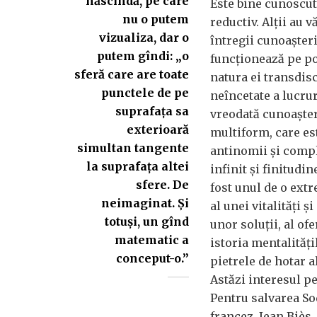
născîndă, pe care
Este bine cunoscut
nu o putem
reductiv. Alții au 
vizualiza, dar o
întregii cunoașteri
putem gîndi: „o
funcționează pe pol
sferă care are toate
natura ei transdis
punctele de pe
neîncetate a lucrur
suprafața sa
vreodată cunoașter
exterioară
multiform, care est
simultan tangente
antinomii și comple
la suprafața altei
infinit și finitudin
sfere. De
fost unul de o extr
neimaginat. Și
al unei vitalități 
totuși, un gînd
unor soluții, al ofe
matematic a
istoria mentalități
conceput-o.”
pietrele de hotar a
Astăzi interesul pe
Pentru salvarea So
francez, Jean Biès, 