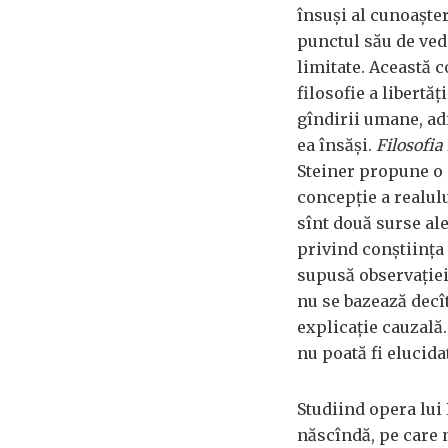
însuși al cunoaște
punctul său de ved
limitate. Această c
filosofie a libertă
gîndirii umane, adi
ea însăși.
Filosofia 
Steiner propune o e
concepție a realul
sînt două surse ale
privind conștiința 
supusă observației.
nu se bazează decît
explicație cauzală.
nu poată fi elucidat
Studiind opera lui
născîndă, pe care n