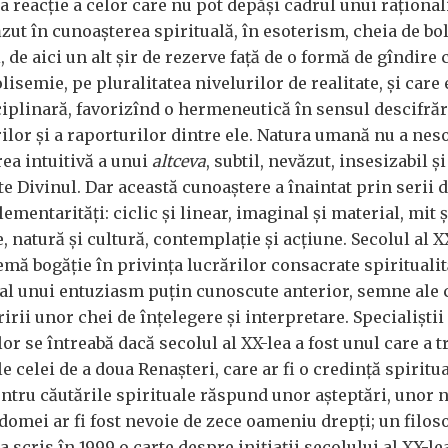
a reacție a celor care nu pot depăși cadrul unui raționa
văzut în cunoașterea spirituală, în esoterism, cheia de bol
, de aici un alt șir de rezerve față de o formă de gîndire 
isemie, pe pluralitatea nivelurilor de realitate, și care 
ciplinară, favorizînd o hermeneutică în sensul descifrăr
ilor și a raporturilor dintre ele. Natura umană nu a nes
ea intuitivă a unui
altceva
, subtil, nevăzut, insesizabil și
e Divinul. Dar această cunoaștere a înaintat prin serii 
mentarități: ciclic și linear, imaginal și material, mit și
e, natură și cultură, contemplație și acțiune. Secolul al X
emă bogăție în privința lucrărilor consacrate spiritualită
și al unui entuziasm puțin cunoscute anterior, semne ale 
ririi unor chei de înțelegere și interpretare. Specialiștii
lor se întreabă dacă secolul al XX-lea a fost unul care a t
le celei de a doua Renașteri, care ar fi o credință spiritua
ntru căutările spirituale răspund unor așteptări, unor ne
domei ar fi fost nevoie de zece oameniu drepți; un filos
a scris în 1999 o carte despre inițiații secolului al XX-lea