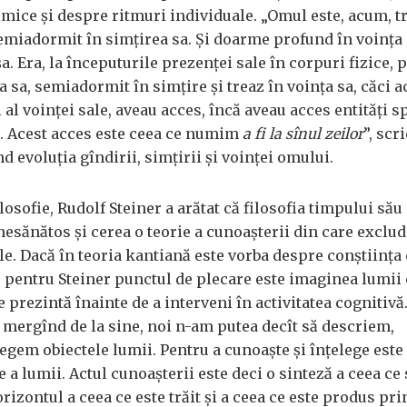
mice și despre ritmuri individuale. „Omul este, acum, t
semiadormit în simțirea sa. Și doarme profund în voința 
a. Era, la începuturile prezenței sale în corpuri fizice,
 sa, semiadormit în simțire și treaz în voința sa, căci a
al voinței sale, aveau acces, încă aveau acces entități s
. Acest acces este ceea ce numim
a fi la sînul zeilor
”, scr
 evoluția gîndirii, simțirii și voinței omului.
filosofie, Rudolf Steiner a arătat că filosofia timpului său
esănătos și cerea o teorie a cunoașterii din care exclu
le. Dacă în teoria kantiană este vorba despre conștiința
e, pentru Steiner punctul de plecare este imaginea lumii 
 prezintă înainte de a interveni în activitatea cognitivă
a mergînd de la sine, noi n-am putea decît să descriem,
egem obiectele lumii. Pentru a cunoaște și înțelege este
e a lumii. Actul cunoașterii este deci o sinteză a ceea ce 
orizontul a ceea ce este trăit și a ceea ce este produs pri