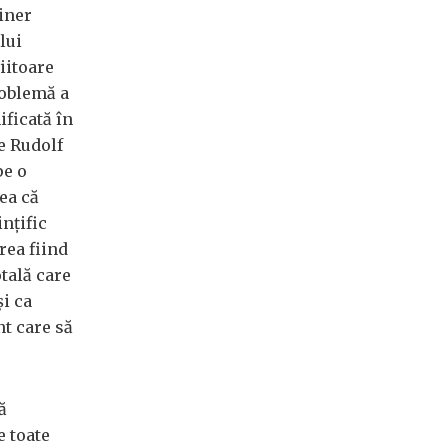
einer
lui
iitoare
roblemă a
ificată în
e Rudolf
pe o
ea că
ințific
rea fiind
otală care
și ca
nt care să
ă
e toate