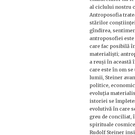
al ciclului nostru 
Antroposofia trate
stărilor conștiințe
gîndirea, sentiment
antroposofiei este 
care fac posibilă î
materialiști; antro
a reuși în această 
care este în om se
lumii, Steiner ava
politice, economice
evoluția materialis
istoriei se împlet
evolutivă în care 
greu de conciliat, 
spirituale cosmice
Rudolf Steiner ins