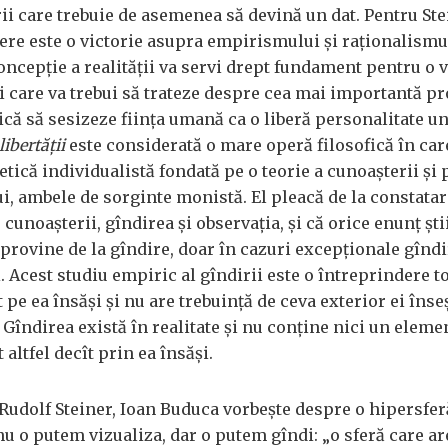
rii care trebuie de asemenea să devină un dat. Pentru St
ere este o victorie asupra empirismului și raționalismu
oncepție a realității va servi drept fundament pentru o v
ții care va trebui să trateze despre cea mai importantă p
că să sesizeze ființa umană ca o liberă personalitate un
libertății
este considerată o mare operă filosofică în car
tică individualistă fondată pe o teorie a cunoașterii și 
ui, ambele de sorginte monistă. El pleacă de la constatar
 cunoașterii, gîndirea și observația, și că orice enunț ști
provine de la gîndire, doar în cazuri excepționale gîndi
 Acest studiu empiric al gîndirii este o întreprindere t
 pe ea însăși și nu are trebuință de ceva exterior ei înse
 Gîndirea există în realitate și nu conține nici un eleme
 altfel decît prin ea însăși.
 Rudolf Steiner, Ioan Buduca vorbește despre o hipersfer
u o putem vizualiza, dar o putem gîndi: „o sferă care ar