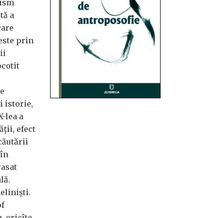
lism
tă a
care
este prin
ii
ocotit
de
 istorie,
X-lea a
ții, efect
căutării
 în
rasat
lă.
liniști.
of
, oricîte