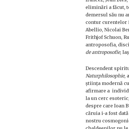
eliminări a făcut, t
demersul său nu ar 
contur curentelor 
Abellio, Nicolai B
Frithjof Schuon, Ru
antroposofia, disci
de antroposofie
, Ia
Descendent spiritua
Naturphilosophie
, 
știința modernă cu
afirmare a individu
la un cerc esoteric
despre care Ioan Bu
căruia i-a fost dat
nostru cosmogonic 
chaldeenilor nu le