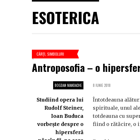
ESOTERICA
CĂRŢI
,
SIMBOLURI
Antroposofia – o hipersfe
BOGDAN MANDACHE
8 IUNIE 2018
Studiind opera lui
Întotdeauna alături
Rudolf Steiner,
spirituale, unul ale
Ioan Buduca
totdeauna cu super
vorbește despre o
fiind o rătăcire, o i
hipersferă