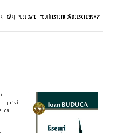
OR
CĂRȚI PUBLICATE
“CUI ÎI ESTE FRICĂ DE ESOTERISM?”
ii
ent privit
, ca