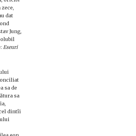
a zece,
au dat
mond
tav Jung,
solubil
e:
Eseuri
ului
onciliat
a sa de
țătura sa
ia,
el dintîi
ului
ilea eon