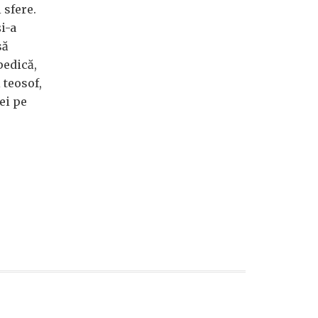
 sfere.
i-a
să
pedică,
 teosof,
ței pe