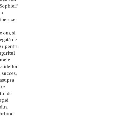
 Sophiei.”
ea
libereze
e om, și
negată de
iar pentru
spiritul
amele
a ideilor
ă succes,
 asupra
are
tul de
uției
din.
vorbind