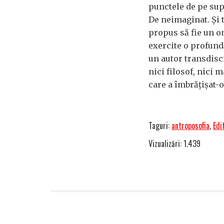
punctele de pe supr
De neimaginat. Și 
propus să fie un o
exercite o profundă
un autor transdisci
nici filosof, nici 
care a îmbrățișat-o
Taguri:
antroposofia
,
Edi
Vizualizări: 1.439