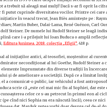
ot a trebuit să aleagă mai mulți! Dacă s-ar fi oprit la cifr
fi putut cuprinde diversitatea vocilor. Printre cei care 
inițiatice în veacul trecut, Jean Biès amintește pe : Ray
erdiaev, Martin Buber, Dalai-Lama, René Guénon, Carl Gus
dolf Steiner. De numele lui Rudolf Steiner se leagă indi
plină care i-a prilejuit lui Ioan Buduca o amplă reflecți
și,
Editura Junimea, 2018, colecția „Efigii”
, 418 p.
l al inițiaților antici, al teosofiei, moștenitor al curent
admirator necondiționat al lui Goethe, Rudolf Steiner a c
 elemente împrumutate din diverse tradiții în încercare
lui și de ameliorare a societății. După ce a limitat învă
, el a comunicat-o public, iar vehiculul a fost antroposof
duca scrie că „este cel mai mic fiu al Sophiei, dar este c
ă cunoașterea celor ce s-au petrecut în primul eon al cicl
(pe cînd nici Sophia nu era născută încă), ceea ce nici
 fusese dat. Marduk putea vorbi doar despre cel de-al do