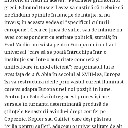
filosofic al vieții în adevăr.” Pe urmele gînditorilor
greci, Edmund Husserl avea să susțină că trebuie să
ne rînduim opiniile în funcție de intuție, și nu
invers; în aceasta vedea și “specificul culturii
europene”. Ceea ce ținea de suflet sau de intuiție nu
avea corespondent ca entitate politică, statală; în
Evul Mediu nu exista pentru Europa nici un liant
universal “care să se poată întruchipa într-o
instituție sau într-o autoritate concretă și
unificatoare în mod eficient”; era primatul lui
a
avea
fața de
a fi
. Abia în secolul al XVIII-lea, Europa
își va restructura ideile prin vastul curent Iluminist
care va adapta Europa unei noi poziții în lume.
Pentru Jan Patocka întreg acest proces își are
sursele în turnanta determinantă produsă de
științele Renașterii avîndu-i drept corifei pe
Copernic, Kepler sau Galilei, care deși păstrau
“grija pentru suflet”, aduceau o universalitate de alt