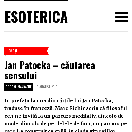
ESOTERICA
CĂRŢI
Jan Patocka – căutarea
sensului
BOGDAN MANDACHE
9 AUGUST 2016
În prefața la una din cărțile lui Jan Patocka,
traduse în franceză, Marc Richir scria că filosoful
ceh ne invită la un parcurs meditativ, dincolo de
mode, dincolo de perdelele de fum, un parcurs pe
care l-a construit cu grijă, în ciuda vitregiilor