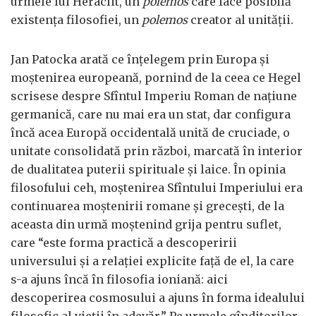
urmele lui Heraclit, un
polemos
care face posibilă
existența filosofiei, un
polemos
creator al unității.
Jan Patocka arată ce înțelegem prin Europa și
moștenirea europeană, pornind de la ceea ce Hegel
scrisese despre Sfîntul Imperiu Roman de națiune
germanică, care nu mai era un stat, dar configura
încă acea Europă occidentală unită de cruciade, o
unitate consolidată prin război, marcată în interior
de dualitatea puterii spirituale și laice. În opinia
filosofului ceh, moștenirea Sfîntului Imperiului era
continuarea moștenirii romane și grecești, de la
aceasta din urmă moștenind grija pentru suflet,
care “este forma practică a descoperirii
universului și a relației explicite față de el, la care
s-a ajuns încă în filosofia ioniană: aici
descoperirea cosmosului a ajuns în forma idealului