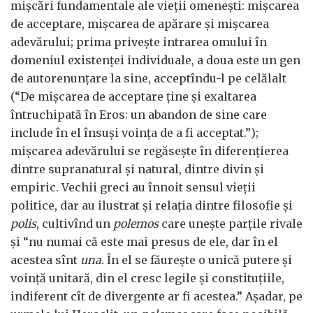
mișcări fundamentale ale vieții omenești: mișcarea
de acceptare, mișcarea de apărare și mișcarea
adevărului; prima privește intrarea omului în
domeniul existenței individuale, a doua este un gen
de autorenunțare la sine, acceptîndu-l pe celălalt
(“De mișcarea de acceptare ține și exaltarea
întruchipată în Eros: un abandon de sine care
include în el însuși voința de a fi acceptat.”);
mișcarea adevărului se regăsește în diferențierea
dintre supranatural și natural, dintre divin și
empiric. Vechii greci au înnoit sensul vieții
politice, dar au ilustrat și relația dintre filosofie și
polis
, cultivînd un
polemos
care unește parțile rivale
și “nu numai că este mai presus de ele, dar în el
acestea sînt
una
. În el se făurește o unică putere și
voință unitară, din el cresc legile și constituțiile,
indiferent cît de divergente ar fi acestea.” Așadar, pe