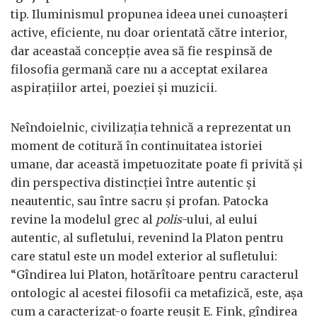
tip. Iluminismul propunea ideea unei cunoașteri
active, eficiente, nu doar orientată către interior,
dar aceastaă concepție avea să fie respinsă de
filosofia germană care nu a acceptat exilarea
aspirațiilor artei, poeziei și muzicii.
Neîndoielnic, civilizația tehnică a reprezentat un
moment de cotitură în continuitatea istoriei
umane, dar această impetuozitate poate fi privită și
din perspectiva distincției între autentic și
neautentic, sau între sacru și profan. Patocka
revine la modelul grec al
polis
-ului, al eului
autentic, al sufletului, revenind la Platon pentru
care statul este un model exterior al sufletului:
“Gîndirea lui Platon, hotărîtoare pentru caracterul
ontologic al acestei filosofii ca metafizică, este, așa
cum a caracterizat-o foarte reușit E. Fink, gîndirea