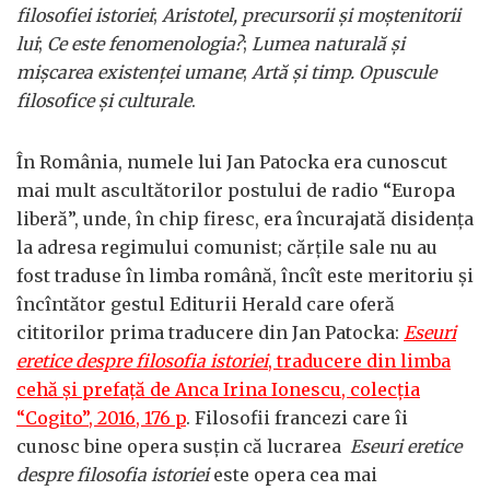
filosofiei istoriei
;
Aristotel, precursorii și moștenitorii
lui
;
Ce este fenomenologia?
;
Lumea naturală și
mișcarea existenței umane
;
Artă și timp. Opuscule
filosofice și culturale
.
În România, numele lui Jan Patocka era cunoscut
mai mult ascultătorilor postului de radio “Europa
liberă”, unde, în chip firesc, era încurajată disidența
la adresa regimului comunist; cărțile sale nu au
fost traduse în limba română, încît este meritoriu și
încîntător gestul Editurii Herald care oferă
cititorilor prima traducere din Jan Patocka:
Eseuri
eretice despre filosofia istoriei
, traducere din limba
cehă și prefață de Anca Irina Ionescu, colecția
“Cogito”, 2016, 176 p
. Filosofii francezi care îi
cunosc bine opera susțin că lucrarea
Eseuri eretice
despre filosofia istoriei
este opera cea mai