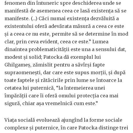
fenomen din întuneric spre deschiderea unde se
manifestă de asemenea ceea ce lasă existența să se
manifeste. (…) Căci numai existența dezvăluită a
existentului oferă adevărata măsură a ceea ce este
și a ceea ce nu este, permite să se determine în mod
clar, prin ceva evident, ceea ce este.” Lumea
dinaintea problematicității este una a sensului dat,
modest și solid; Patocka dă exemplul lui
Ghilgameș, zămislit pentru a săvîrși fapte
supraomenești, dar care este supus morții, și după
toate faptele și rătăcirile prin lume se întoarce la
cetatea lui puternică, “la întemeierea unei
împărății care îi oferă omului protecția cea mai
sigură, chiar așa vremelnică cum este.”
Viața socială evoluează ajungînd la forme sociale
complexe și puternice, în care Patocka distinge trei