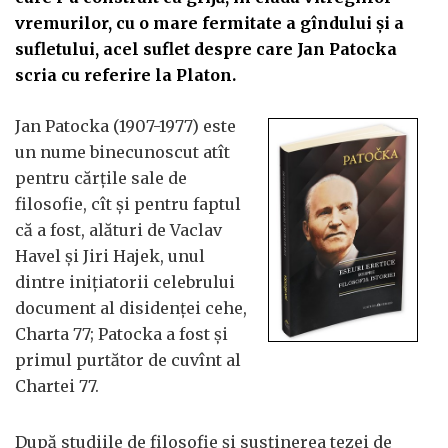
vremurilor, cu o mare fermitate a gîndului și a
sufletului, acel suflet despre care Jan Patocka
scria cu referire la Platon.
Jan Patocka (1907-1977) este
un nume binecunoscut atît
pentru cărțile sale de
filosofie, cît și pentru faptul
că a fost, alături de Vaclav
Havel și Jiri Hajek, unul
dintre inițiatorii celebrului
document al disidenței cehe,
Charta 77; Patocka a fost și
primul purtător de cuvînt al
Chartei 77.
După studiile de filosofie și susținerea tezei de