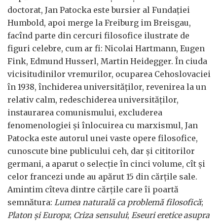
doctorat, Jan Patocka este bursier al Fundației
Humbold, apoi merge la Freiburg im Breisgau,
facînd parte din cercuri filosofice ilustrate de
figuri celebre, cum ar fi: Nicolai Hartmann, Eugen
Fink, Edmund Husserl, Martin Heidegger. În ciuda
vicisitudinilor vremurilor, ocuparea Cehoslovaciei
în 1938, închiderea universităților, revenirea la un
relativ calm, redeschiderea universităților,
instaurarea comunismului, excluderea
fenomenologiei și înlocuirea cu marxismul, Jan
Patocka este autorul unei vaste opere filosofice,
cunoscute bine publicului ceh, dar și cititorilor
germani, a aparut o selecție în cinci volume, cît și
celor francezi unde au apărut 15 din cărțile sale.
Amintim cîteva dintre cărțile care îi poartă
semnătura:
Lumea naturală ca problemă filosofică
;
Platon și Europa
;
Criza sensului
;
Eseuri eretice asupra