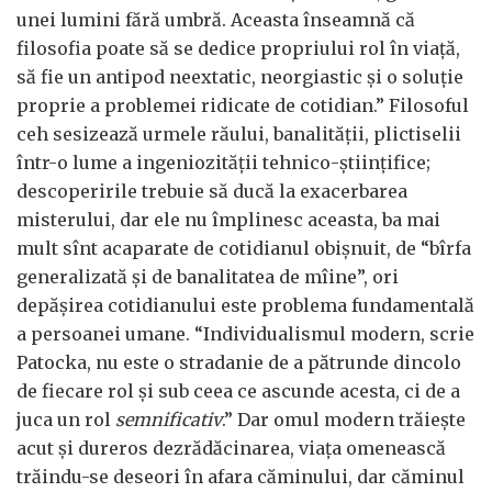
unei lumini fără umbră. Aceasta înseamnă că
filosofia poate să se dedice propriului rol în viață,
să fie un antipod neextatic, neorgiastic și o soluție
proprie a problemei ridicate de cotidian.” Filosoful
ceh sesizează urmele răului, banalității, plictiselii
într-o lume a ingeniozității tehnico-științifice;
descoperirile trebuie să ducă la exacerbarea
misterului, dar ele nu împlinesc aceasta, ba mai
mult sînt acaparate de cotidianul obișnuit, de “bîrfa
generalizată și de banalitatea de mîine”, ori
depășirea cotidianului este problema fundamentală
a persoanei umane. “Individualismul modern, scrie
Patocka, nu este o stradanie de a pătrunde dincolo
de fiecare rol și sub ceea ce ascunde acesta, ci de a
juca un rol
semnificativ
.” Dar omul modern trăiește
acut și dureros dezrădăcinarea, viața omenească
trăindu-se deseori în afara căminului, dar căminul