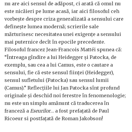
nu are aici sensul de adăpost, ci arată că omul nu
este nicăieri pe lume acasă, iar aici filosoful ceh
vorbește despre criza generalizată a sensului care
definește lumea modernă; scrierile sale
mărturisesc necesitatea unei exigențe a sensului
mai puternice decît în epocile precedente.
Filosoful francez Jean-Francois Mattéi spunea că:
“Întreaga gîndire a lui Heidegger și Patocka, de
exemplu, sau cea a lui Camus, este o cautare a
sensului, fie că este sensul ființei (Heidegger),
sensul sufletului (Patocka) sau sensul lumii
(Camus).” Reflecțiile lui Jan Patocka sînt profund
originale și deschid noi ferestre în fenomenologie;
nu este un simplu amănunt că traducerea în
franceză a
Eseurilor
… a fost prefațată de Paul
Ricoeur si postfațată de Roman Jakobson!