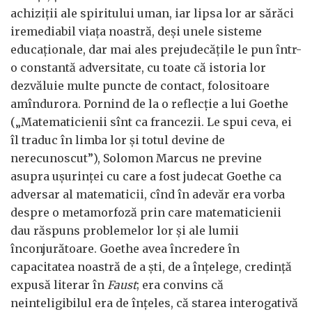
achiziții ale spiritului uman, iar lipsa lor ar sărăci
iremediabil viața noastră, deși unele sisteme
educaționale, dar mai ales prejudecățile le pun într-
o constantă adversitate, cu toate că istoria lor
dezvăluie multe puncte de contact, folositoare
amîndurora. Pornind de la o reflecție a lui Goethe
(„Matematicienii sînt ca francezii. Le spui ceva, ei
îl traduc în limba lor și totul devine de
nerecunoscut”), Solomon Marcus ne previne
asupra ușurinței cu care a fost judecat Goethe ca
adversar al matematicii, cînd în adevăr era vorba
despre o metamorfoză prin care matematicienii
dau răspuns problemelor lor și ale lumii
înconjurătoare. Goethe avea încredere în
capacitatea noastră de a ști, de a înțelege, credință
expusă literar în
Faust
; era convins că
neinteligibilul era de înțeles, că starea interogativă