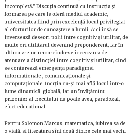
incompletă.” Discuția continuă cu instrucția și
formarea pe care le oferă mediul academic,
universitatea fiind prin excelență locul privilegiat
al eforturilor de cunoaștere a lumii. Aici însă se
inversează deseori polii între cognitiv și utilitar, de
multe ori utilitarul devenind preponderent, iar în
ultima vreme remarcîndu-se încercarea de
atenuare a distincției între cognitiv și utilitar, cînd
se conturează emergența paradigmei
informaționale , comunicaționale și
computaționale. Inerția nu-și mai află locul într-o
lume dinamică, globală, iar un învățămînt
prizonier al trecutului nu poate avea, paradoxal,
efect educațional.
Pentru Solomon Marcus, matematica, iubirea sa de
o viață, și literatura sînt două dintre cele mai vechi