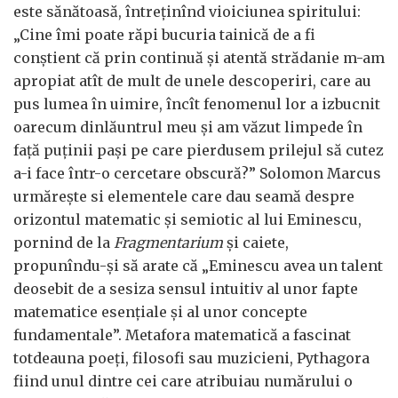
este sănătoasă, întreținînd vioiciunea spiritului:
„Cine îmi poate răpi bucuria tainică de a fi
conștient că prin continuă și atentă strădanie m-am
apropiat atît de mult de unele descoperiri, care au
pus lumea în uimire, încît fenomenul lor a izbucnit
oarecum dinlăuntrul meu și am văzut limpede în
față puținii pași pe care pierdusem prilejul să cutez
a-i face într-o cercetare obscură?” Solomon Marcus
urmărește si elementele care dau seamă despre
orizontul matematic și semiotic al lui Eminescu,
pornind de la
Fragmentarium
și caiete,
propunîndu-și să arate că „Eminescu avea un talent
deosebit de a sesiza sensul intuitiv al unor fapte
matematice esențiale și al unor concepte
fundamentale”. Metafora matematică a fascinat
totdeauna poeți, filosofi sau muzicieni, Pythagora
fiind unul dintre cei care atribuiau numărului o