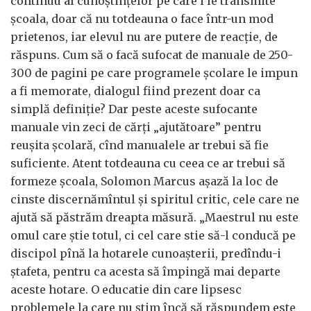
continuu al cunoștințelor pe care i le transmite
școala, doar că nu totdeauna o face într-un mod
prietenos, iar elevul nu are putere de reacție, de
răspuns. Cum să o facă sufocat de manuale de 250-
300 de pagini pe care programele școlare le impun
a fi memorate, dialogul fiind prezent doar ca
simplă definiție? Dar peste aceste sufocante
manuale vin zeci de cărți „ajutătoare” pentru
reușita școlară, cînd manualele ar trebui să fie
suficiente. Atent totdeauna cu ceea ce ar trebui să
formeze școala, Solomon Marcus așază la loc de
cinste discernămîntul și spiritul critic, cele care ne
ajută să păstrăm dreapta măsură. „Maestrul nu este
omul care știe totul, ci cel care stie să-l conducă pe
discipol pînă la hotarele cunoașterii, predîndu-i
ștafeta, pentru ca acesta să împingă mai departe
aceste hotare. O educatie din care lipsesc
problemele la care nu știm încă să răspundem este