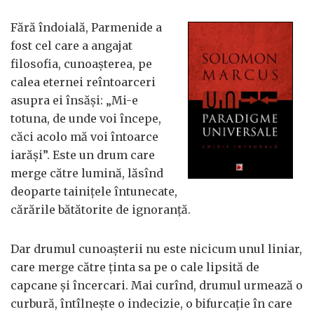
Fără îndoială, Parmenide a
fost cel care a angajat
filosofia, cunoașterea, pe
calea eternei reîntoarceri
asupra ei însăși: „Mi-e
totuna, de unde voi începe,
căci acolo mă voi întoarce
iarăși”. Este un drum care
merge către lumină, lăsînd
deoparte tainițele întunecate,
cărările bătătorite de ignoranță.
Dar drumul cunoașterii nu este nicicum unul liniar,
care merge către ținta sa pe o cale lipsită de
capcane și încercari. Mai curînd, drumul urmează o
curbură, întîlnește o indecizie, o bifurcație în care