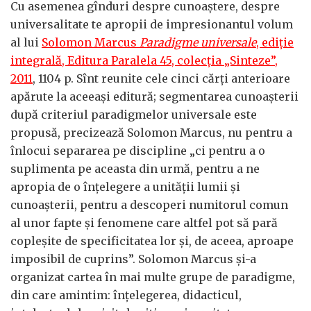
Cu asemenea gînduri despre cunoaștere, despre
universalitate te apropii de impresionantul volum
al lui
Solomon Marcus
Paradigme universale
, ediție
integrală, Editura Paralela 45, colecția „Sinteze”,
2011
, 1104 p. Sînt reunite cele cinci cărți anterioare
apărute la aceeași editură; segmentarea cunoașterii
după criteriul paradigmelor universale este
propusă, precizează Solomon Marcus, nu pentru a
înlocui separarea pe discipline „ci pentru a o
suplimenta pe aceasta din urmă, pentru a ne
apropia de o înțelegere a unității lumii și
cunoașterii, pentru a descoperi numitorul comun
al unor fapte și fenomene care altfel pot să pară
copleșite de specificitatea lor și, de aceea, aproape
imposibil de cuprins”. Solomon Marcus și-a
organizat cartea în mai multe grupe de paradigme,
din care amintim: înțelegerea, didacticul,