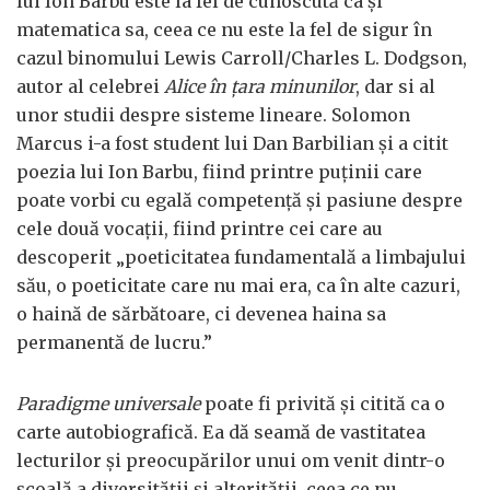
lui Ion Barbu este la fel de cunoscută ca și
matematica sa, ceea ce nu este la fel de sigur în
cazul binomului Lewis Carroll/Charles L. Dodgson,
autor al celebrei
Alice în țara minunilor
, dar si al
unor studii despre sisteme lineare. Solomon
Marcus i-a fost student lui Dan Barbilian și a citit
poezia lui Ion Barbu, fiind printre puținii care
poate vorbi cu egală competență și pasiune despre
cele două vocații, fiind printre cei care au
descoperit „poeticitatea fundamentală a limbajului
său, o poeticitate care nu mai era, ca în alte cazuri,
o haină de sărbătoare, ci devenea haina sa
permanentă de lucru.”
Paradigme universale
poate fi privită și citită ca o
carte autobiografică. Ea dă seamă de vastitatea
lecturilor și preocupărilor unui om venit dintr-o
școală a diversității și alterității, ceea ce nu