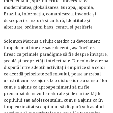
intelectualul, spiritul critic, universitatea,
modernitatea, globalizarea, Europa, Japonia,
Brazilia, informația, comunicarea, invenție și
descoperire, natură și cultură, identitate și
alteritate, ordine și haos, centru și periferie.
Solomon Marcus a slujit catedra cu devotament
timp de mai bine de șase decenii, așa încît era
firesc ca primele paradigme să fie despre învățare,
școală și proprietăți intelectuale. Dincolo de eterna
dispută între adepții activității empirice și a celor
ce acordă prioritate reflexivului, poate ar trebui
urmărit cum s-a ajuns la o distorsiune a sensurilor,
cum s-a ajuns ca aproape nimeni să nu fie
preocupat de nevoile naturale și de curiozitățile
copilului sau adolescentului, cum s-a ajuns ca în
timp curiozitatea copilului să dispară sub asaltul