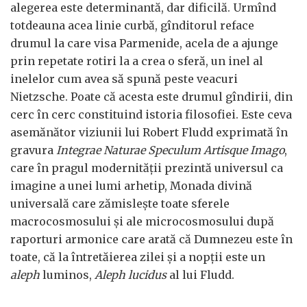
alegerea este determinantă, dar dificilă. Urmînd
totdeauna acea linie curbă, gînditorul reface
drumul la care visa Parmenide, acela de a ajunge
prin repetate rotiri la a crea o sferă, un inel al
inelelor cum avea să spună peste veacuri
Nietzsche. Poate că acesta este drumul gîndirii, din
cerc în cerc constituind istoria filosofiei. Este ceva
asemănător viziunii lui Robert Fludd exprimată în
gravura
Integrae Naturae Speculum Artisque Imago
,
care în pragul modernității prezintă universul ca
imagine a unei lumi arhetip, Monada divină
universală care zămislește toate sferele
macrocosmosului și ale microcosmosului după
raporturi armonice care arată că Dumnezeu este în
toate, că la întretăierea zilei și a nopții este un
aleph
luminos,
Aleph lucidus
al lui Fludd.