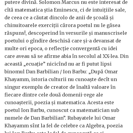
putere divină. Solomon Marcus nu este interesat de
cîtă matematica știa Eminescu, ci de intuițiile sale,
de ceea ce a căutat dincolo de anii de școală și
chinuitoarele exerciții cărora poetul nu le găsea
răspuns!, descoperind în versurile și manuscrisele
poetului o gîndire deschisă care și-a devansat de
multe ori epoca, o reflecție convergentă cu idei
care aveau să se afirme abia în secolul al XX-lea. Din
această „ecuație” nicicînd nu ar fi putut lipsi
binomul Dan Barbilian / Ion Barbu: „După Omar
Khayamm, istoria culturii nu cunoaște decît un
singur exemplu de creator de înaltă valoare în
fiecare dintre cele două domenii-rege ale
cunoașterii, poezia și matematica. Acesta este
poetul Ion Barbu, cunoscut ca matematician sub
numele de Dan Barbilian”. Rubayatele lui Omar
Khayamm sînt la fel de celebre ca Algebra, poezia