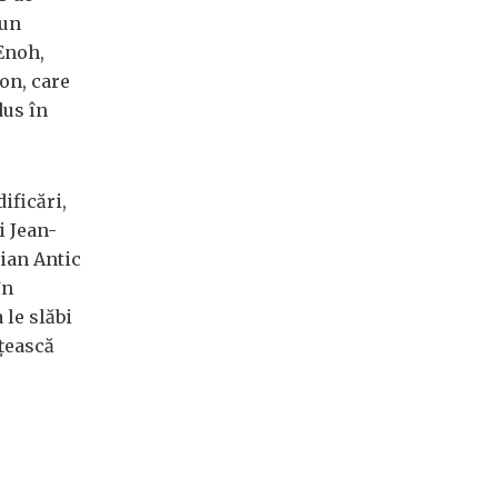
 un
Enoh,
on, care
dus în
ificări,
i Jean-
ţian Antic
în
 le slăbi
ăţească