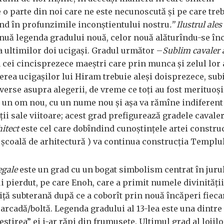
 o parte din noi care ne este necunoscută şi pe care treb
nd în profunzimile inconştientului nostru
.” Ilustrul ales
nuă legenda gradului nouă, celor nouă alăturîndu-se în
a ultimilor doi ucigaşi. Gradul următor –
Sublim cavaler 
n cei cincisprezece maeştri care prin munca şi zelul lor
erea ucigaşilor lui Hiram trebuie aleşi doisprezece, sub
erse asupra alegerii, de vreme ce toţi au fost merituoşi
e un om nou, cu un nume nou şi aşa va rămîne indiferent
ii sale viitoare; acest grad prefigurează gradele cavaler
hitect
este cel care dobîndind cunoştinţele artei construc
 şcoală de arhitectură ) va continua construcţia Templul
egale
este un grad cu un bogat simbolism centrat în juru
 pierdut, pe care Enoh, care a primit numele divinităţii î
niţă subterană după ce a coborît prin nouă încăperi fieca
 arcadă/boltă. Legenda gradului al 13-lea este una dintre
stirea” ei i-ar răpi din frumuseţe. Ultimul grad al lojilo