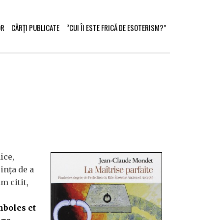
OR
CĂRȚI PUBLICATE
“CUI ÎI ESTE FRICĂ DE ESOTERISM?”
ice,
inţa de a
m citit,
boles et