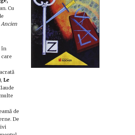
ge,
an. Cu
de
s Ancien
 în
 care
acrată
),
Le
Claude
 multe
seamă de
erne. De
ivi
lementul