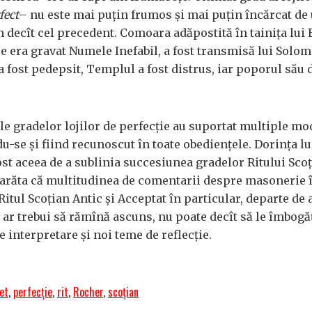
fect
– nu este mai puţin frumos şi mai puţin încărcat de
decît cel precedent. Comoara adăpostită în tainiţa lui 
re era gravat Numele Inefabil, a fost transmisă lui Solom
 a fost pedepsit, Templul a fost distrus, iar poporul său 
le gradelor lojilor de perfecţie au suportat multiple mod
u-se şi fiind recunoscut în toate obedienţele. Dorinţa lu
st aceea de a sublinia succesiunea gradelor Ritului Sco
 a arăta că multitudinea de comentarii despre masonerie 
Ritul Scoţian Antic şi Acceptat în particular, departe de a
 ar trebui să rămînă ascuns, nu poate decît să le îmbog
e interpretare şi noi teme de reflecţie.
et
,
perfecţie
,
rit
,
Rocher
,
scoţian