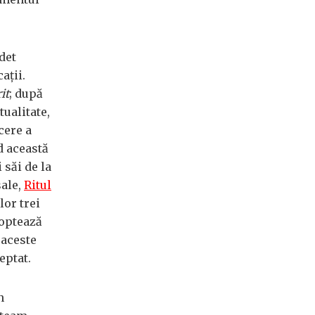
det
aţii.
it
; după
tualitate,
cere a
d această
 săi de la
sale,
Ritul
lor trei
 optează
 aceste
eptat.
n