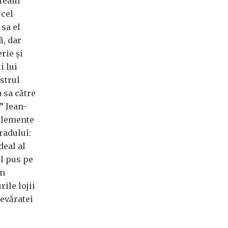
nteam
 cel
sa el
ă, dar
rie şi
i lui
strul
a sa către
” Jean-
 elemente
radului:
deal al
ul pus pe
in
ile lojii
devăratei