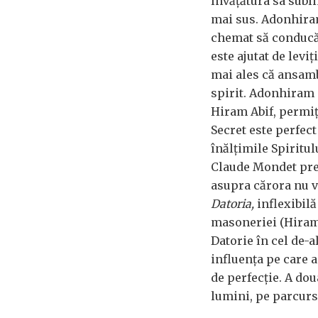
învăţătura sa subl
mai sus. Adonhiram
chemat să conducă
este ajutat de leviţ
mai ales că ansamb
spirit. Adonhiram 
Hiram Abif, permiţ
Secret este perfect
înălţimile Spiritul
Claude Mondet prez
asupra cărora nu v
Datoria,
inflexibilă
masoneriei (Hiram 
Datorie în cel de-a
influenţa pe care a
de perfecţie. A do
lumini, pe parcursu