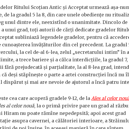
delor Ritului Scoţian Antic şi Acceptat urmează aşa-num
 de la gradul 5 la 8, din care unele obedienţe nu rituali
leg unul dintre ele, neexistînd o unanimitate. Dincolo de
 a unui grad, toţi autorii de cărţi dedicate gradelor Ritul
cceptat subliniază legendele gradelor, pentru că acceder
 cunoaşterea învăţăturilor din cel precedent. La gradul 
ercului, la cel de-al 6-lea, zelul „secretarului intim” în 
imite, a trece bariere şi a călca interdicţiile, la gradul 7,
i fără prejudecată şi parţialitate, la al 8-lea grad, inten
 că deşi stăpîneşte o parte a artei construcţiei încă nu î
 dispărut şi mai are nevoie de ajutorul a încă patru int
ste cea care acoperă gradele 9-12, de la
Ales al celor nou
es al celor nouă
, la o primă privire pare un grad al răzbu
i Hiram nu poate rămîne nepedepsită; apoi acest grad
taţie asupra cavernei, a călătoriei interioare, a Străinul
răini de noi înşine, în aceeaşi manieră în care sîntem