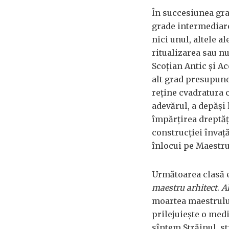
În succesiunea gra
grade intermediare,
nici unul, altele a
ritualizarea sau nu
Scoţian Antic şi A
alt grad presupune
reţine cvadratura c
adevărul, a depăşi l
împărţirea dreptăţi
construcţiei învaţă
înlocui pe Maestrul
Următoarea clasă e
maestru
arhitect
.
Al
moartea maestrulu
prilejuieşte o medi
sîntem Străinul, st