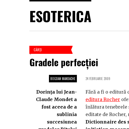
ESOTERICA
CĂRŢI
Gradele perfecţiei
BOGDAN MANDACHE
24 FEBRUARIE 2009
Dorinţa lui Jean-
Fără a fi o editur
Claude Mondet a
editura Rocher
ofer
fost aceea de a
înlătura tenebrele 
sublinia
editate de Rocher, 
succesiunea
Dictionnaire des