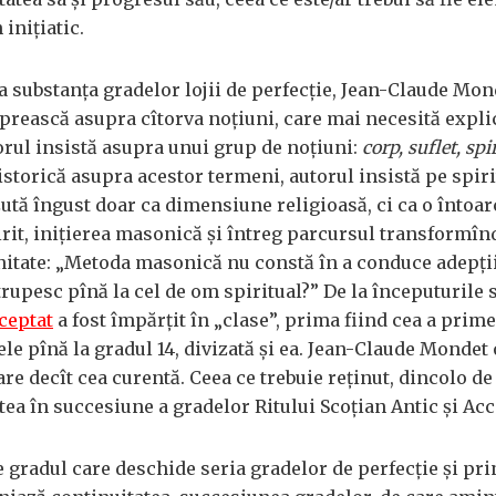
iniţiatic.
la substanţa gradelor lojii de perfecţie, Jean-Claude Mon
oprească asupra cîtorva noţiuni, care mai necesită explic
orul insistă asupra unui grup de noţiuni:
corp,
suflet, spir
istorică asupra acestor termeni, autorul insistă pe spiri
zută îngust doar ca dimensiune religioasă, ci ca o întoar
pirit, iniţierea masonică şi întreg parcursul transformîn
unitate: „Metoda masonică nu constă în a conduce adepţii
rupesc pînă la cel de om spiritual?” De la începuturile 
cceptat
a fost împărţit în „clase”, prima fiind cea a prime
le pînă la gradul 14, divizată şi ea. Jean-Claude Mondet
are decît cea curentă. Ceea ce trebuie reţinut, dincolo de
atea în succesiune a gradelor Ritului Scoţian Antic şi Acc
 gradul care deschide seria gradelor de perfecţie şi pri