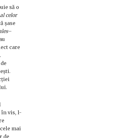
uie să o
 al celor
că şase
ales
–
 au
iect care
.
 de
eşti.
ţiei
ui.
l
n vis, l-
re
 cele mai
r de