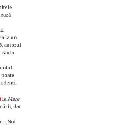
itele
zează
ui
ea la un
5, autorul
a căuta
dentul
l poate
endenţi.
ă
la
Mare
nării, dar
ui: „Noi