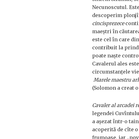
Necunoscutul. Este
descoperim plonjî
cincisprezece
conti
maeştri în căutare
este cel în care di
contribuit la prind
poate naşte controv
Cavalerul ales est
circumstanţele vieţ
Marele maestru
ar
(Solomon a creat o
Cavaler al arcadei r
legendei Cuvîntului
a aşezat într-o tai
acoperită de cîte o
frumoase, iar „pove