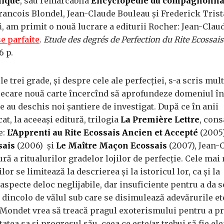
nique
, sau remarcabila
Encyclopédie du compagnonna
Francois Blondel, Jean-Claude Bouleau şi Frederick Trist
, am primit o nouă lucrare a editurii Rocher: Jean-Clau
e parfaite
.
Etude des degrés de Perfection du Rite Ecossai
6 p.
e trei grade, şi despre cele ale perfecţiei, s-a scris mult
fiecare nouă carte încercînd să aprofundeze domeniul în
e au deschis noi şantiere de investigat. După ce în anii
at, la aceeaşi editură, trilogia
La
Première Lettre
, cons
e:
L’Apprenti au Rite Ecossais Ancien et Accepté
(2005
ais
(2006) şi
Le Maître Maçon Ecossais
(2007), Jean-
ră a ritualurilor gradelor lojilor de perfecţie. Cele mai
ilor se limitează la descrierea şi la istoricul lor, ca şi la
 aspecte deloc neglijabile, dar insuficiente pentru a da 
 dincolo de vălul sub care se disimulează adevărurile et
Mondet vrea să treacă pragul exoterismului pentru a pr
tatea sa şi progresul său, ceea ce este/ar trebui să fie e