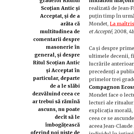
gradelor Ritului
initiation maçon
Scoţian Antic şi
realizată de Jean-
Acceptat, şi de a
puţin timp în urmă
arăta că
Mondet,
La maîtris
multitudinea de
et Accepté
, 2008, 41
comentarii despre
masonerie în
Ca şi despre primel
general, şi despre
ultimele decenii, 
Ritul Scoţian Antic
lucrările anterioar
şi Acceptat în
precedenţi a public
particular, departe
primelor trei grad
de a le slăbi
Compagnon Ecoss
dezvăluind ceea ce
Mondet face o lectu
ar trebui să rămînă
lecturi ale ritualur
ascuns, nu poate
explicaţia morală,
decît să le
ceea ce se ascunde
îmbogăţească
aceea Jean-Claude 
oferind noi piste de
individul în intimi