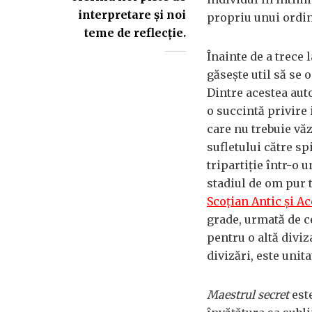
interpretare şi noi
propriu unui ordin 
teme de reflecţie.
Înainte de a trece 
găseşte util să se 
Dintre acestea aut
o succintă privire 
care nu trebuie vă
sufletului către s
tripartiţie într-o 
stadiul de om pur t
Scoţian Antic şi A
grade, urmată de ce
pentru o altă diviz
divizări, este unit
Maestrul secret
este