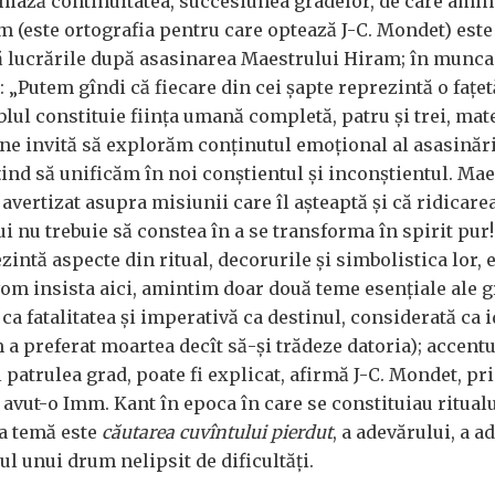
iniază continuitatea, succesiunea gradelor, de care ami
 (este ortografia pentru care optează J-C. Mondet) este
 lucrările după asasinarea Maestrului Hiram; în munca 
i: „Putem gîndi că fiecare din cei şapte reprezintă o faţet
lul constituie fiinţa umană completă, patru şi trei, mate
ne invită să explorăm conţinutul emoţional al asasinări
ind să unificăm în noi conştientul şi inconştientul. Mae
 avertizat asupra misiunii care îl aşteaptă şi că ridicare
ui nu trebuie să constea în a se transforma în spirit pur!
intă aspecte din ritual, decorurile şi simbolistica lor,
om insista aici, amintim doar două teme esenţiale ale g
 ca fatalitatea şi imperativă ca destinul, considerată ca i
a preferat moartea decît să-şi trădeze datoria); accent
l patrulea grad, poate fi explicat, afirmă J-C. Mondet, pr
 avut-o Imm. Kant în epoca în care se constituiau ritualur
ua temă este
căutarea cuvîntului pierdut
, a adevărului, a a
l unui drum nelipsit de dificultăţi.