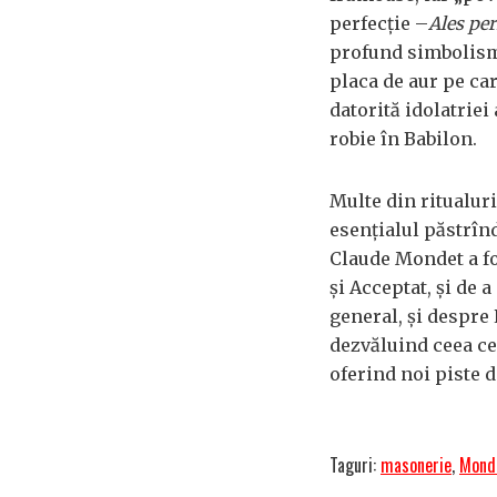
perfecţie –
Ales per
profund simbolism 
placa de aur pe ca
datorită idolatriei
robie în Babilon.
Multe din ritualuri
esenţialul păstrînd
Claude Mondet a fo
şi Acceptat, şi de
general, şi despre 
dezvăluind ceea ce
oferind noi piste d
Taguri:
masonerie
,
Mond