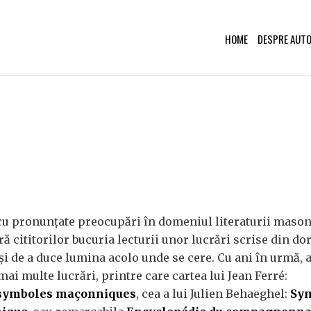
HOME
DESPRE AUT
ă cu pronunţate preocupări în domeniul literaturii mason
ă cititorilor bucuria lecturii unor lucrări scrise din dor
şi de a duce lumina acolo unde se cere. Cu ani în urmă, a
mai multe lucrări, printre care cartea lui Jean Ferré:
 symboles maçonniques
, cea a lui Julien Behaeghel:
Sym